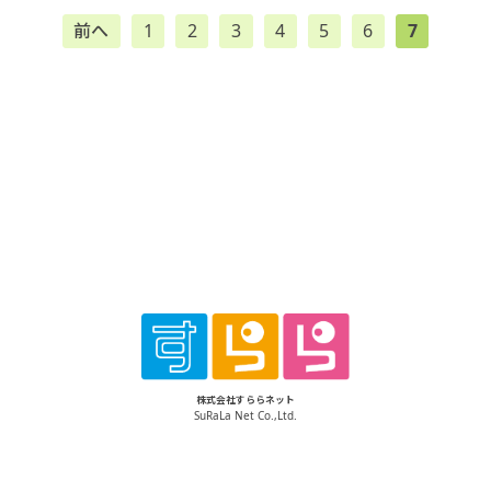
前へ
1
2
3
4
5
6
7
株式会社すららネット
SuRaLa Net Co.,Ltd.