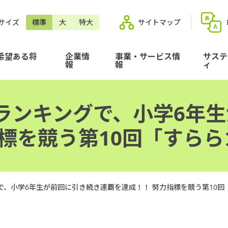
サイズ
標準
大
特大
サイトマップ
希望ある将
企業情
事業・サービス情
サステ
報
報
ィ
ランキングで、小学6年
指標を競う第10回「すら
で、小学6年生が前回に引き続き連覇を達成！！ 努力指標を競う第10回