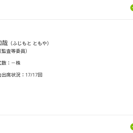
知哉
（ふじもと ともや）
（監査等委員）
式数：－株
出席状況：17/17回