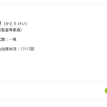
慶
（かとう けい）
（監査等委員）
式数：－株
出席状況：17/17回