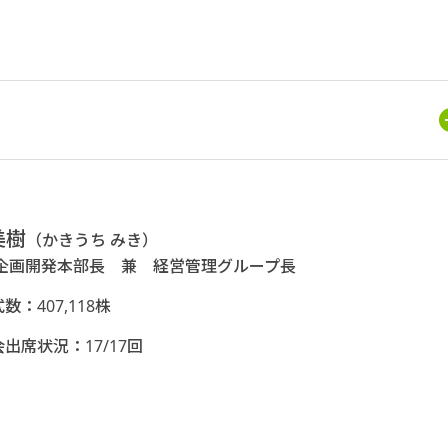
美樹
（かきうち みき）
 企画開発本部長 兼 経営管理グループ長
数：407,118株
出席状況：17/17回