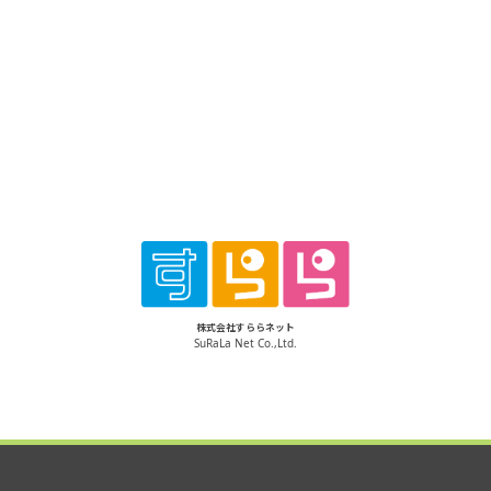
株式会社すららネット
SuRaLa Net Co.,Ltd.