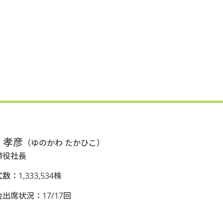
 孝彦
（ゆのかわ たかひこ）
締役社長
：1,333,534株
出席状況：17/17回