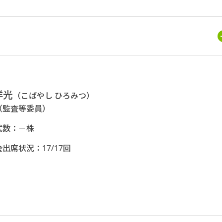
洋光
（こばやし ひろみつ）
（監査等委員）
式数：－株
出席状況：17/17回