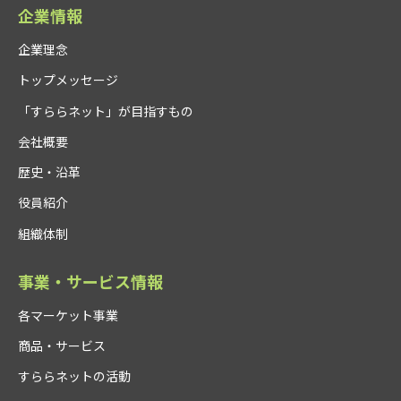
2023年7月
企業情報
経済産業省「探究的な学び支援補助金2023」実証事業
者に採択
企業理念
2023年11月
トップメッセージ
経済産業省「未来の教室」実証事業テーマEdTechを利
「すららネット」が目指すもの
用した探究と教科学習の連動によるDX人材の育成モデ
会社概要
ル創出に採択（三重県立工業系高校との取り組み）
歴史・沿革
2024年3月
役員紹介
株式会社ウィザスと業務提携
2024年4月
組織体制
経済産業省「働き方改革支援補助金2024」学校活動支
事業・サービス情報
援事業者に採択
2024年12月
各マーケット事業
経済産業省の令和5年度補正「グローバルサウス未来
商品・サービス
志向型共創等事業費補助金」に採択
すららネットの活動
2025年4月