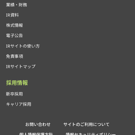
2025年5月
業績・財務
インドネシア技能実習生送り出し機関の大手に「すら
IR資料
ら にほんご」初導入
株式情報
2025年6月
電子公告
東京都内の一時保護施設で「すらら」導入拡大
2025年7月
IRサイトの使い方
夜間中学で初めて「すらら にほんご」導入
免責事項
2025年8月
IRサイトマップ
2026年春リリース予定の次世代デジタル学習サービス
「Surala-i」ブランドコンセプト初公開
採用情報
2025年8月
新卒採用
カンボジア教育省と協力覚書（MOU)締結
キャリア採用
2025年9月
不登校ポータルサイト「あした研究室」オープン
お問い合わせ
サイトのご利用について
2025年11月
個人情報保護方針
情報セキュリティポリシー