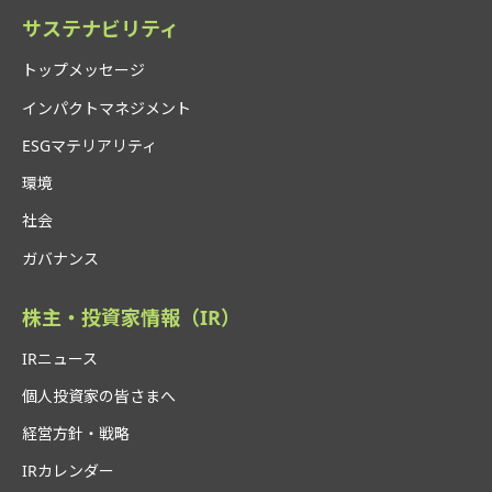
探究学習教材「Surala My Story」リリース
サステナビリティ
2025年4月
トップメッセージ
高校必履修科目「情報Ⅰ」リリース
インパクトマネジメント
2025年4月
ESGマテリアリティ
「すららドリル」に教科書準拠のプレテスト搭載
環境
2025年4月
社会
正誤判定音を専門機関と共同開発
ガバナンス
2025年4月
Lean on Meと業務提携を締結
株主・投資家情報（IR）
2025年4月
IRニュース
経産省「探究・校務改革支援補助金2025」事業者に採
択
個人投資家の皆さまへ
2025年4月
経営方針・戦略
コニカミノルタジャパンと業務連携
IRカレンダー