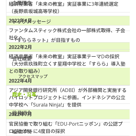
企業理念
経済産業省「未来の教室」実証事業に3年連続選定
（長野県坂城高等学校）
2022年1月
トップメッセージ
ファンタムスティック株式会社の一部株式取得、子会
社化へ
「すららネット」が目指すもの
2022年2月
経済産業省「未来の教室」実証事業テーマDの採択
会社概要
（大分県玖珠町立くす星翔中学校と「すらら」導入塾
との取り組み）
アクセスマップ
2022年4月
アジア開発銀行研究所（ADBI）が外部機関と実施する
歴史・沿革
パイロットプロジェクトに参画。インドネシアの公立
中学校へ「Surala Ninja!」を提供
役員紹介
2022年7月
官民協働で取り組む「EDU-Portニッポン」の公認プ
ロジェクトに4度目の採択
組織体制