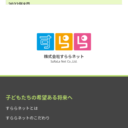
2022年8月
経済産業省「IT導入補助金2022」の導入支援事業者と
して採択。261校、約7.7万人の生徒が学習を開始
2022年9月
経済産業省「未来の教室」実証事業テーマAの採択
（高知県との取り組み）
2022年11月
株式会社すららネット
SuRaLa Net Co.,Ltd.
カンボジア教育省プロジェクトモデル校にて「すら
ら」正式運用開始
2023年4月
東京都の島しょ地域におけるICT教育推進モデル実証
事業での成果創出
子どもたちの希望ある将来へ
2023年6月
すららネットとは
高知県教育委員会小中学校課のICT教材による個別最
すららネットのこだわり
適化学習実証事業に採択