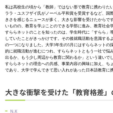
私は高校生の頃から「教師」ではない形で教育に携わりた
ラ
ラ・ユスフザイ氏がノーベル
平
和賞を受賞するなど、国
きさを感じるニュースが多く、大きな影響を受けたから
で
いものの、教育を学ぶことのできる学部に進み、教育社会
すららネットのことを知ったのは、学生時代に「すらら」導
していたことがきっか
けです。その後就職活動を意識する
の一つになりました。大学3年生の5月にはすららネットの
的に就職活動が進むにつれ、すららネットともう一社で悩
出るか、もう少し周辺から教育に関わるか」という違いで
すららネットの理念への共感、事業内容の興味に加え、ち
であり、大学で学んできて思い入れがあった日本語教育に
大きな衝撃を受けた「教育格差」
N
.K