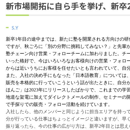
新市場開拓に自ら手を挙げ、新卒
S
.Y
新卒1年目の途中までは、新たに塾を開業される方向けの研
ですが、
秋ごろ
に「別の分野に挑戦してみない？」と先輩
塾チェーン向け営業・フォローチームに加わりました。チ
いった格好で、今はいろいろなお客様向けの営業・フォロ
からは近いうちにお客様を任せたいとも言われていて、自
また、入社の決め手にもなった「日本語教育」については、
販売を本格的に行っていこうという話が出たときに、自分か
ほんご」は2023年にリリースしたばかりで、これまでの
地道な架電に加えてダイレクトメールの制作、セミナーの
で手探りでの販売・フォロー活動を続けています。
入社したら、他のメンバーと同じように担当エリアを持っ
分が行っている仕事はちょっとイメージと違いますが、早
振り返ったら、今の仕事の広がり方は、新卒2年目とは思え