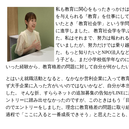
私も教育に関心をもったきっかけ
を与えられる『教育』を仕事にし
いたとき「教育社会学」という学
に進学しました。
教育社会学を学
た。私はそれまで、努力は報われ
ていましたが、努力だけでは乗り
た。もっと知りたいとNPO法人な
う子ども、まだ小学校低学年なの
いった経験から、教育格差の問題に対して自分が何かした
とはいえ就職活動となると、なかなか営利企業に入って教
ず大手企業に入った方がいいのではないかなど、自分が本
した。
そんな折、すららネットの追加募集の告知がLINE
ントリーに踏み出せなかったのですが、このときはもう「
のでエントリーをしました。
理念に教育格差の問題に取り
過程で「ここに入ると一番成長できそう」と思えたことも