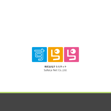
株式会社すららネット
SuRaLa Net Co.,Ltd.