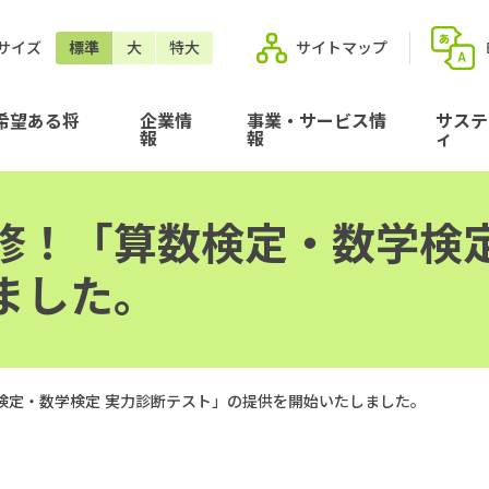
サイズ
標準
大
特大
サイトマップ
希望ある将
企業情
事業・サービス情
サステ
報
報
ィ
修！「算数検定・数学検定
ました。
検定・数学検定 実力診断テスト」の提供を開始いたしました。