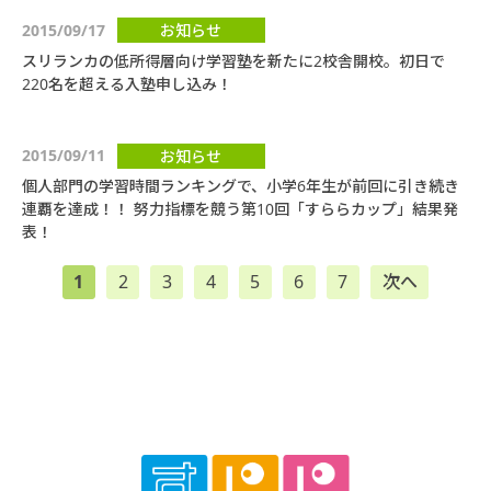
2015/09/17
お知らせ
スリランカの低所得層向け学習塾を新たに2校舎開校。初日で
220名を超える入塾申し込み！
2015/09/11
お知らせ
個人部門の学習時間ランキングで、小学6年生が前回に引き続き
連覇を達成！！ 努力指標を競う第10回「すららカップ」結果発
表！
1
2
3
4
5
6
7
次へ