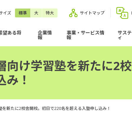
サイズ
標準
大
特大
サイトマップ
希望ある将
企業情
事業・サービス情
サステ
報
報
ィ
層向け学習塾を新たに2校
込み！
を新たに2校舎開校。初日で220名を超える入塾申し込み！