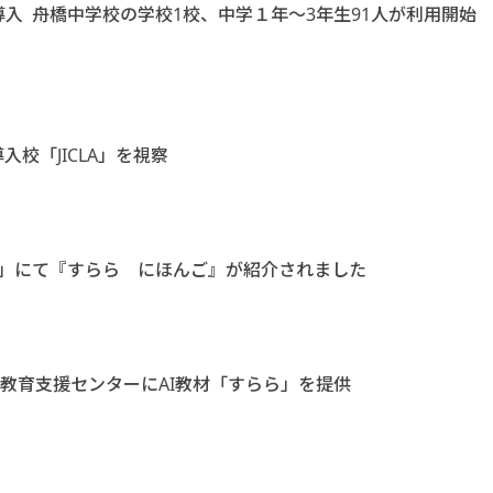
導入 舟橋中学校の学校1校、中学１年～3年生91人が利用開始
入校「JICLA」を視察
RNING」にて『すらら にほんご』が紹介されました
教育支援センターにAI教材「すらら」を提供