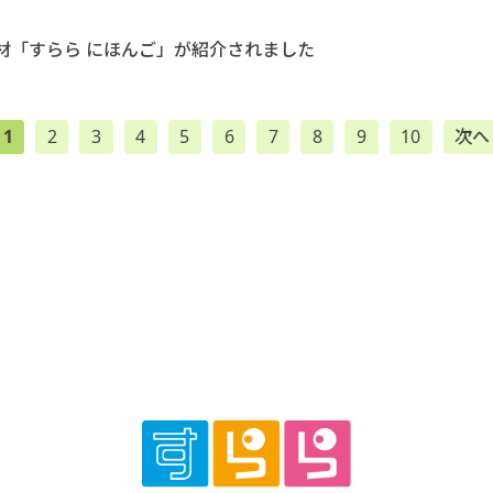
T教材「すらら にほんご」が紹介されました
1
2
3
4
5
6
7
8
9
10
次へ