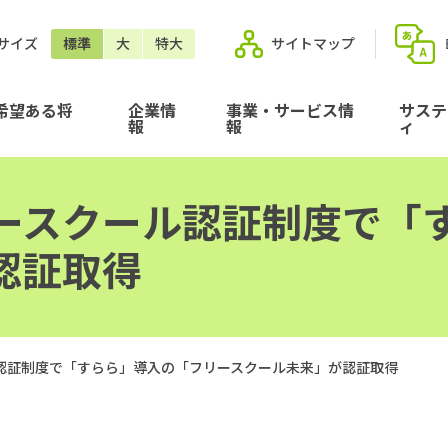
サイズ
標準
大
特大
サイトマップ
希望ある将
企業情
事業・サービス情
サステ
報
報
ィ
ースクール認証制度で「
認証取得
認証制度で「すらら」導入の「フリースクール未来」が認証取得