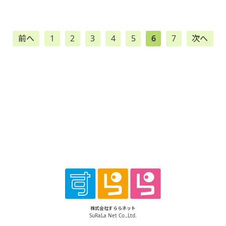
前へ
1
2
3
4
5
6
7
次へ
株式会社すららネット
SuRaLa Net Co.,Ltd.