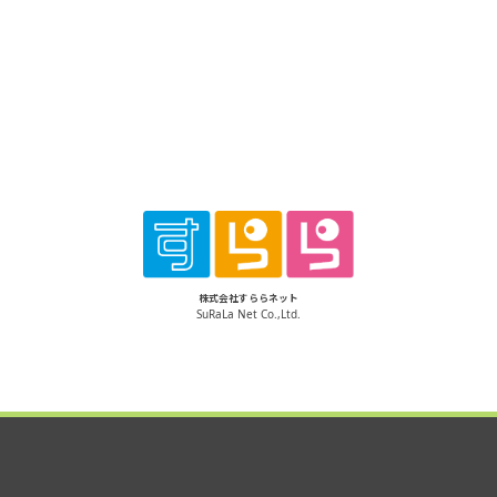
株式会社すららネット
SuRaLa Net Co.,Ltd.