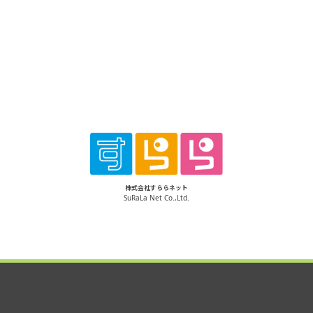
株式会社すららネット
SuRaLa Net Co.,Ltd.