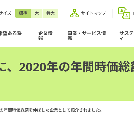
サイズ
標準
大
特大
サイトマップ
希望ある将
企業情
事業・サービス情
サステ
報
報
ィ
に、2020年の年間時価
。
年の年間時価総額を伸ばした企業として紹介されました。