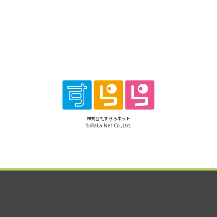
株式会社すららネット
SuRaLa Net Co.,Ltd.