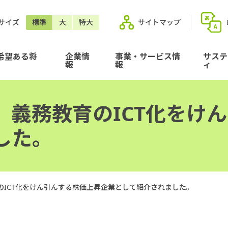
サイズ
標準
大
特大
サイトマップ
希望ある将
企業情
事業・サービス情
サステ
報
報
ィ
、義務教育のICT化をけ
した。
のICT化をけん引んする株価上昇企業として紹介されました。