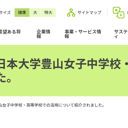
サイズ
標準
大
特大
サイトマップ
希望ある将
企業情
事業・サービス情
サステ
報
報
ィ
日本大学豊山女子中学校
た。
山女子中学校・高等学校での活用について紹介されました。