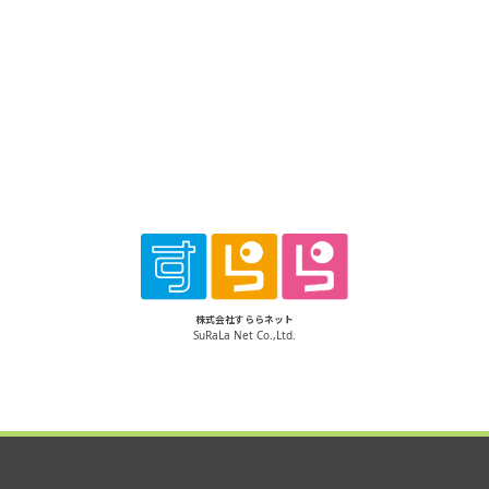
株式会社すららネット
SuRaLa Net Co.,Ltd.