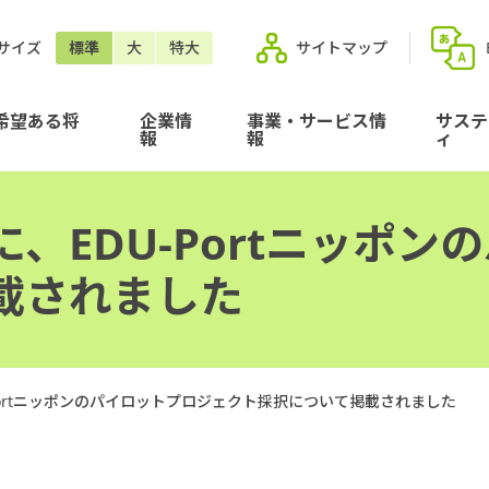
サイズ
標準
大
特大
サイトマップ
希望ある将
企業情
事業・サービス情
サステ
報
報
ィ
、EDU-Portニッポン
載されました
Portニッポンのパイロットプロジェクト採択について掲載されました