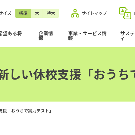
サイズ
標準
大
特大
サイトマップ
希望ある将
企業情
事業・サービス情
サステ
報
報
ィ
し新しい休校支援「おうち
校支援「おうちで実力テスト」