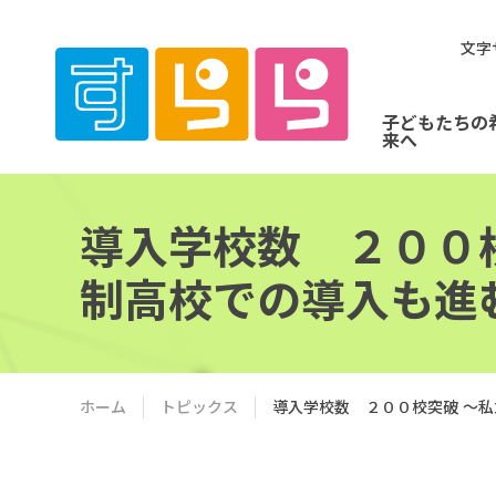
文字
子どもたちの
来へ
導入学校数 ２００
制高校での導入も進
ホーム
トピックス
導入学校数 ２００校突破 ～