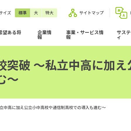
サイズ
標準
大
特大
サイトマップ
希望ある将
企業情
事業・サービス情
サステ
報
報
ィ
校突破 ～私立中高に加え
む～
私立中高に加え公立小中高校や通信制高校での導入も進む～