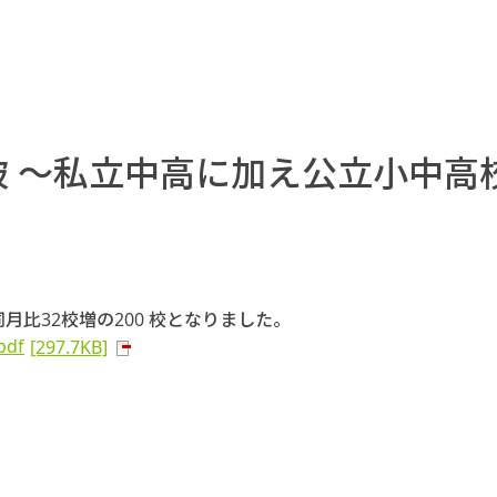
破 ～私立中高に加え公立小中高
月比32校増の200 校となりました。
pdf
[297.7KB]