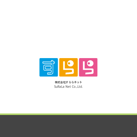
株式会社すららネット
SuRaLa Net Co.,Ltd.