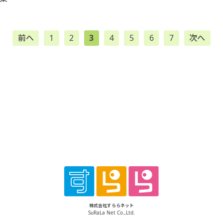
前へ
1
2
3
4
5
6
7
次へ
株式会社すららネット
SuRaLa Net Co.,Ltd.