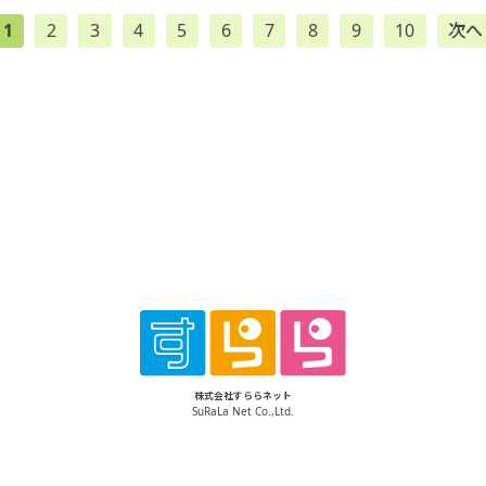
1
2
3
4
5
6
7
8
9
10
次へ
株式会社すららネット
SuRaLa Net Co.,Ltd.