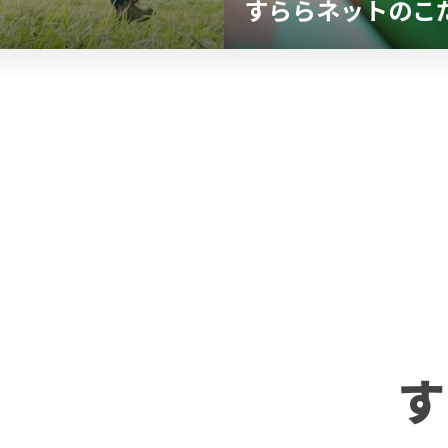
すららネットのこ
す