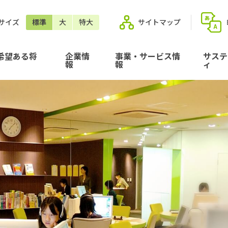
サイズ
標準
大
特大
サイトマップ
希望ある将
企業情
事業・サービス情
サステ
報
報
ィ