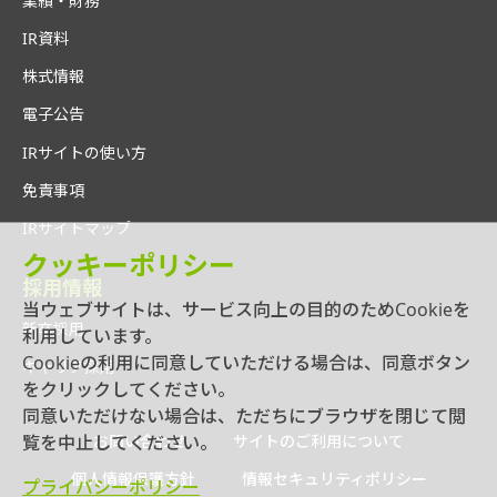
業績・財務
IR資料
株式情報
電子公告
IRサイトの使い方
免責事項
IRサイトマップ
クッキーポリシー
採用情報
当ウェブサイトは、サービス向上の目的のためCookieを
新卒採用
利用しています。
Cookieの利用に同意していただける場合は、同意ボタン
キャリア採用
をクリックしてください。
同意いただけない場合は、ただちにブラウザを閉じて閲
覧を中止してください。
お問い合わせ
サイトのご利用について
個人情報保護方針
情報セキュリティポリシー
プライバシーポリシー