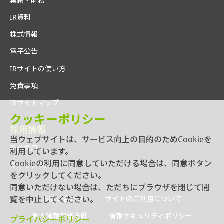
業績・財務
IR資料
株式情報
電子公告
IRサイトの使い方
免責事項
IRサイトマップ
クッキーポリシー
採用情報
当ウェブサイトは、サービス向上の目的のためCookieを
新卒採用
利用しています。
Cookieの利用に同意していただける場合は、同意ボタン
キャリア採用
をクリックしてください。
同意いただけない場合は、ただちにブラウザを閉じて閲
覧を中止してください。
お問い合わせ
サイトのご利用について
個人情報保護方針
情報セキュリティポリシー
プライバシーポリシー