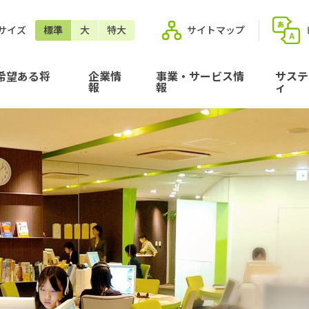
サイズ
標準
大
特大
サイトマップ
希望ある将
企業情
事業・サービス情
サステ
報
報
ィ