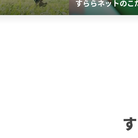
すららネットのこ
す