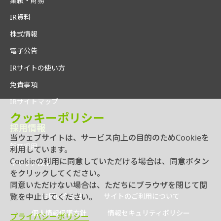
業績・財務
IR資料
株式情報
電子公告
IRサイトの使い方
免責事項
IRサイトマップ
クッキーポリシー
採用情報
当ウェブサイトは、サービス向上の目的のためCookieを
新卒採用
利用しています。
Cookieの利用に同意していただける場合は、同意ボタン
キャリア採用
をクリックしてください。
同意いただけない場合は、ただちにブラウザを閉じて閲
覧を中止してください。
お問い合わせ
サイトのご利用について
個人情報保護方針
情報セキュリティポリシー
プライバシーポリシー